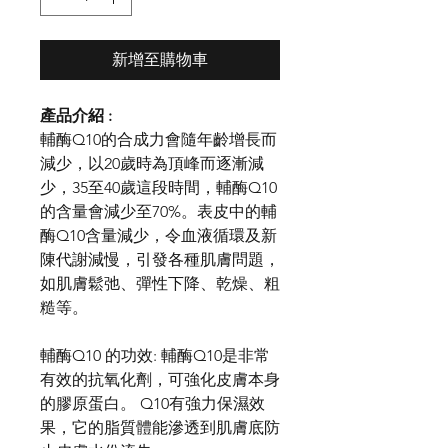
新增至購物車
產品介紹 :
輔酶Q10的合成力會隨年齡增長而
減少，以20歲時為頂峰而逐漸減
少，35至40歲這段時間，輔酶Q10
的含量會減少至70%。表皮中的輔
酶Q10含量減少，令血液循環及新
陳代謝減慢，引發各種肌膚問題，
如肌膚鬆弛、彈性下降、乾燥、粗
糙等。
輔酶Q10 的功效: 輔酶Q10是非常
有效的抗氧化劑，可強化皮膚本身
的膠原蛋白。 Q10有強力保濕效
果，它的脂質體能滲透到肌膚底防