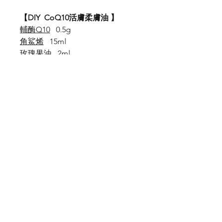
【DIY CoQ10活膚柔膚油 】
輔酶Q10
0.5g
角鯊烯
15ml
玫瑰果油
2ml
仙人掌籽油
1ml
琉璃苣油
0.2ml
堅果油
0.5ml
【DIY 極品Q10彈力緊致精華液
】
蒸餾水 65ml
白玫瑰花水 40ml
輔酶Q10 1g
蛋白粉 0.5g
玻尿酸 10ml
All in one maker 0.5ml
戌二醇 0.5ml