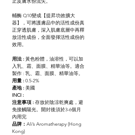
止皮膚水份流失。
輔酶 Q10變成【提昇功效擴大
器】，可將護膚品中的活性成份真
正穿透肌膚，深入肌膚底層中再釋
放活性成份，全面發揮活性成份的
效用。
用法 :
黃色粉體，油溶性，可以加
入乳、霜、面膜、精華油等。適合
製作 : 乳、霜、面膜、精華油等。
用量 :
0.5-2%
產地 :
美國
INCI :
注意事項 :
存放於陰涼乾爽處，避
免接觸陽光。開封後須於3-6個月
內用完
品牌：
Ali’s Aromatherapy (Hong
Kong)