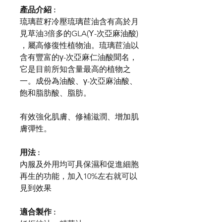
產品介紹 :
琉璃苣籽冷壓琉璃苣油含有高於月
見草油3倍多的GLA(Υ-次亞麻油酸)
，屬高修復性植物油。琉璃苣油以
含有豐富的γ-次亞麻仁油酸聞名，
它是目前所知含量最高的植物之
一。成份為油酸、γ-次亞麻油酸、
飽和脂肪酸、脂肪。
有效強化肌膚、修補滋潤、增加肌
膚彈性。
用法 :
內服及外用均可具保濕和促進細胞
再生的功能，加入10%左右就可以
見到效果
適合製作 :