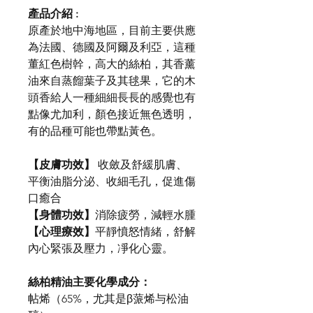
產品介紹 :
原產於地中海地區，目前主要供應
為法國、德國及阿爾及利亞，這種
董紅色樹幹，高大的絲柏，其香薰
油來自蒸餾葉子及其毬果，它的木
頭香給人一種細細長長的感覺也有
點像尤加利，顏色接近無色透明，
有的品種可能也帶點黃色。
【皮膚功效】
收斂及舒緩肌膚、
平衡油脂分泌、收細毛孔，促進傷
口癒合
【身體功效】
消除疲勞，減輕水腫
【心理療效】
平靜憤怒情緒，舒解
內心緊張及壓力，凈化心靈。
絲柏精油
主要化學成分：
帖烯（65%，尤其是β蒎烯与松油