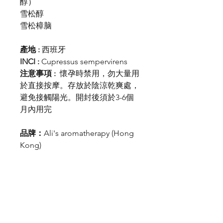
醇）
雪松醇
雪松樟脑
產地 :
西班牙
INCI :
Cupressus sempervirens
注意事項 :
懷孕時禁用，勿大量用
於直接按摩。存放於陰涼乾爽處，
避免接觸陽光。開封後須於3-6個
月內用完
品牌：
Ali's aromatherapy (Hong
Kong)
【DIY減肚按摩油】
絲柏
2滴
甜茴香
1滴
迷迭香
1滴
葡萄柚
3滴