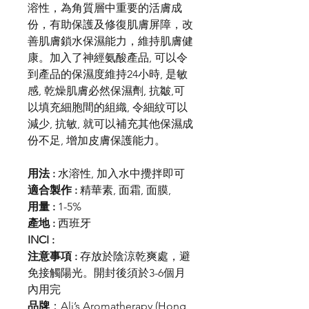
溶性，為角質層中重要的活膚成
份，有助保護及修復肌膚屏障，改
善肌膚鎖水保濕能力，維持肌膚健
康。加入了神經氨酸產品, 可以令
到產品的保濕度維持24小時, 是敏
感, 乾燥肌膚必然保濕劑, 抗皺,可
以填充細胞間的組織, 令細紋可以
減少, 抗敏, 就可以補充其他保濕成
份不足, 增加皮膚保護能力。
用法 :
水溶性, 加入水中攪拌即可
適合製作 :
精華素, 面霜, 面膜,
用量 :
1-5%
產地 :
西班牙
INCI :
注意事項 :
存放於陰涼乾爽處，避
免接觸陽光。開封後須於3-6個月
內用完
品牌
：Ali’s Aromatherapy (Hong