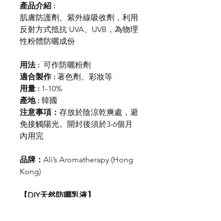
產品介紹 :
肌膚防護劑、紫外線吸收劑，利用
反射方式抵抗 UVA、UVB，為物理
性粉體防曬成份
用法 :
可作防曬粉劑
適合製作 :
著色劑、彩妝等
用量 :
1-10%
產地 :
韓國
注意事項：
存放於陰涼乾爽處，避
免接觸陽光。開封後須於
3-6
個月
內用完
品牌：
Ali’s Aromatherapy (Hong
Kong)
【DIY天然防曬乳液】
氧化鋅(超微細)
4匙
二氧化肽(超微細)
4匙