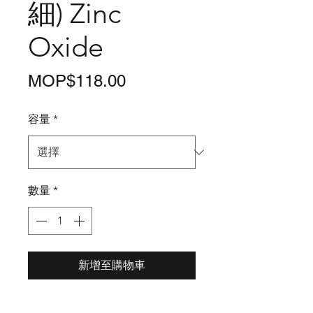
細) Zinc
Oxide
價
MOP$118.00
格
容量
*
數量
*
新增至購物車