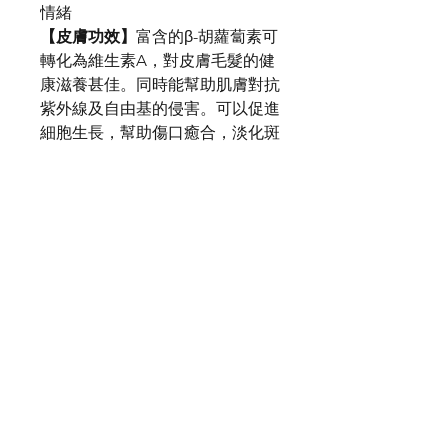
情緒
【皮膚功效】
富含的β-胡蘿蔔素可
轉化為維生素A，對皮膚毛髮的健
康滋養甚佳。同時能幫助肌膚對抗
紫外線及自由基的侵害。可以促進
細胞生長，幫助傷口癒合，淡化斑
點，改善肌膚暗沈，發揮美白功
效。
產地 :
法國
INCI :
Daucus carota
注意事項 :
懷孕者勿用
品牌：
Ali’s Aromatherapy (Hong Kong)