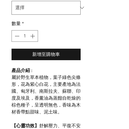
數量
*
新增至購物車
產品介紹 :
屬於野生草本植物，葉子綠色尖條
形，花為紫心白花，主要產地為法
國、匈牙利、南斯拉夫、蘇聯、印
度及埃及，香薰油為蒸餾自乾燥的
棕色種子，呈透明無色，香味為木
材香帶點甜味、泥土味。
【心靈功效】
舒解壓力、平復不安