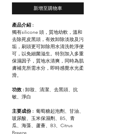
新增至購物車
產品介紹 :
獨有silicone 頭，質地幼軟，溫和
去除死皮黑頭，有效卸除淡妝及污
垢，刷頭更可卸除用水清洗乾淨便
可，以免細菌滋生。特別加入多重
保濕因子，質地水清爽，同時為肌
膚補充所需水分，即時感覺水光柔
滑。
功效 :
卸妝、清潔、去黑頭、抗
敏、淨白
主要成份 :
葡萄糖起泡劑、甘油、
玻尿酸、玉米保濕劑、B5、青
瓜、海藻、蘆薈、B3、Citrus
Breeze