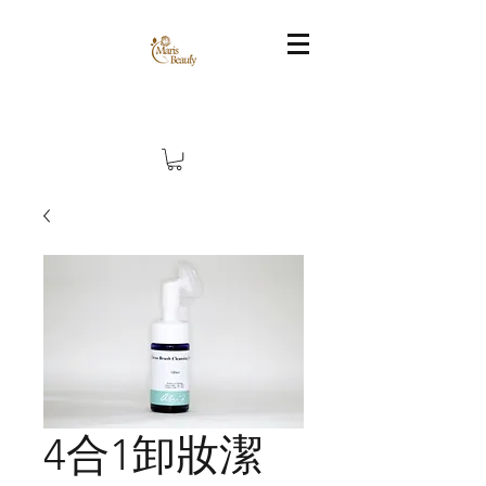
4合1卸妝潔