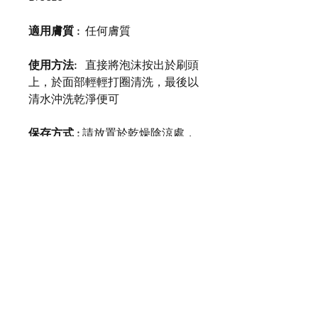
適用膚質 :
任何膚質
使用方法:
直接將泡沫按出於刷頭
上，於面部輕輕打圈清洗，最後以
清水沖洗乾淨便可
保存方式 :
請放置於乾燥陰涼處，
避免陽光照射。
開封後須於
3-6
個
月內用完
注意事項 :
1.敏感性肌膚，請先做好肌膚測
試，待没有過敏反應之後，才可使
用
2. 請置於孩童不到的地方，不可食
用
3. 請盡量避免使用於傷口，紅腫及