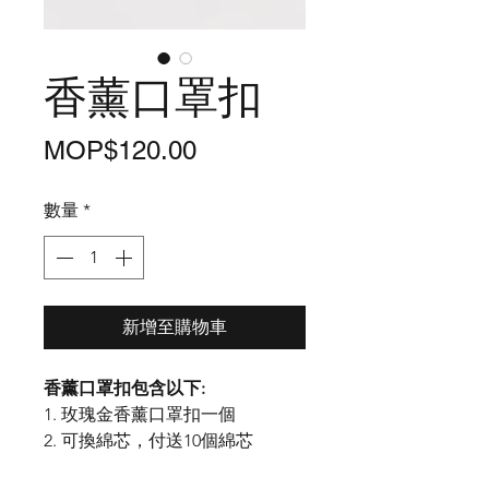
香薰口罩扣
價
MOP$120.00
格
數量
*
新增至購物車
香薰口罩扣包含以下:
1. 玫瑰金香薰口罩扣一個
2. 可換綿芯，付送10個綿芯