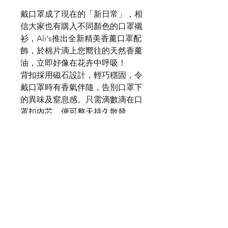
戴口罩成了現在的「新日常」，相
信大家也有購入不同顏色的口罩襯
衫，Ali's推出全新精美香薰口罩配
飾，於棉片滴上您嚮往的天然香薰
油，立即好像在花卉中呼吸！
背扣採用磁石設計，輕巧穩固，令
戴口罩時有香氣伴隨，告別口罩下
的異味及窒息感。只需滴數滴在口
罩扣內芯，便可整天持久散發
使用方法：
1. 旋轉打開鈦鋼盒上下蓋
2. 取出棉片滴1-2滴精油將棉片放
在鈦鋼盒底部
3. 輕輕將上下蓋旋轉合上
4. 將鈦鋼盒放在口罩上、磁鐵扣在
口罩內，透過磁力扣在鈦鋼盒底部