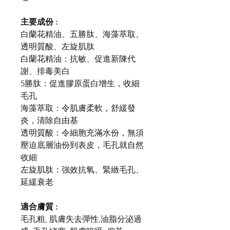
主要成份 :
白蘭花精油、五勝肽、海藻萃取、
透明質酸、左旋肌肽
白蘭花精油：抗敏、促進新陳代
謝、排毒美白
5勝肽：促進膠原蛋白增生，收細
毛孔
海藻萃取：令肌膚柔軟，舒緩發
炎，清除自由基
透明質酸：令細胞充滿水份，無須
壓迫底層油份到表皮，毛孔就自然
收細
左旋肌肽：強效抗氧、緊緻毛孔、
延緩衰老
適合膚質 :
毛孔粗, 肌膚失去彈性,油脂分泌過