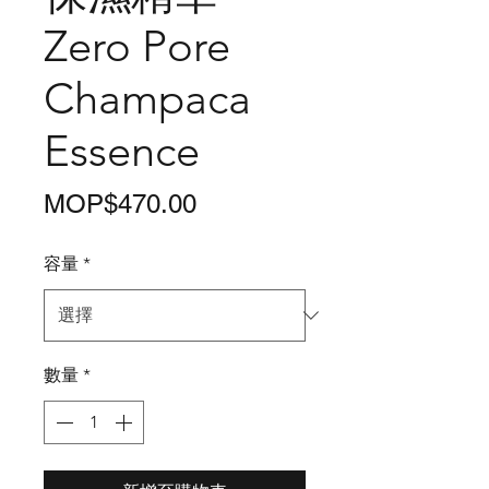
Zero Pore
Champaca
Essence
價
MOP$470.00
格
容量
*
數量
*