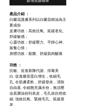
新增至購物車
產品介紹 ：
白蘭花護膚系列以白蘭花精油為主
要成份
皮膚功效：高效抗氧、延緩老化、
舒緩敏感；
心靈功效：
舒
緩壓力、平靜心神、
振奮心情；
身體功效：殺菌、
舒
緩肌肉酸痛
功效 ：
抗敏、促進新陳代謝、排毒美
白, 促進膠原蛋白增生，收細毛
孔, 令肌膚柔軟，舒緩發炎，清除
自由基, 令細胞充滿水份，無須壓
迫底層油份到表皮，毛孔就自然收
細, 強效抗氧、緊緻毛孔、延緩衰
老.