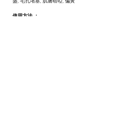
盛, 毛孔堵塞, 肌膚暗啞, 偏黃
使用方法 ：
早晚潔面後使用，取適量塗抹於面
上，輕輕按摩至完全吸收，再塗面
霜。
保存方式 :
請放置於乾燥陰涼處，避免陽光照
射。開封後須於3-6個月內用完
注意事項 :
1.敏感性肌膚，請先做好肌膚測
試，待没有過敏反應之後，才可使
用
2.
請置於孩童不到的地方，不可食
用
3.
請盡量避免使用於傷口，紅腫及
濕疹等皮膚的異常部位