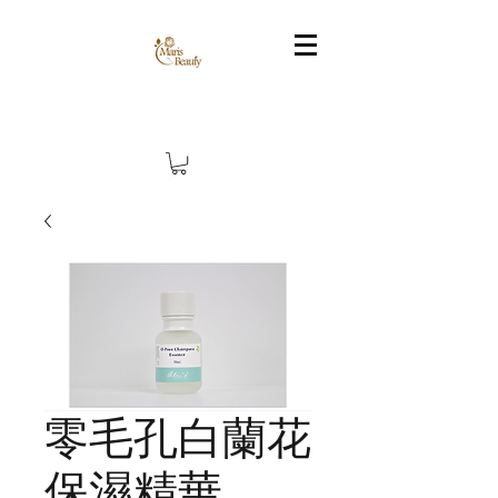
零毛孔白蘭花
保濕精華