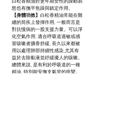
白松香精油對更年期女性的躁動易
怒也有撫平焦躁與鎮定作用。
【身體功效】
白松香精油常能在難
纏的筒疾上發揮作用, 一般而言是
對抗慢病的一股支援力量。可以淨
化空氣作用, 適合呼吸道過敏或感
冒咳嗽者擴香舒緩, 長久以來都被
用以處理肺部持續性感染,尤其有
益於去除黏液並紓緩擾人的咳嗽。
總體來說, 是有利於呼吸道的一種
精油, 特別能安撫支氣管的痙攣。
白松香精油對生殖系統也極有幫
助, 可改善月經遲到的現象, 改善月
經排出不順, 安撫經期中因子宮收
縮造成的陣陣疼痛。 也可以紓緩
更年期易怒的情形, 與臉部潮紅等
問題。白松香精油止痛與抗痙攣的
屬性則可改善肌肉的痛性痙攣以及
風濕病, 對關節疼痛有助益。