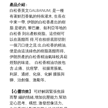
產品介紹 :
白松香英文GALBANUM, 是一種
有著鮮烈香氣的特殊灌木, 生長在
中東一帶, 伊朗的白松香產出的樹
脂 是硬的, 黎巴嫩、敍利亞等地的
白松香 則出產軟樹脂。這些樹可
以在蒸餾而 得,可在枝枒底部切割
一個刀口使之流 出,白松香的精油,
便是由這淡綠色的樹脂蒸餾而得。
伊朗所產的白松香精油氣味較具萜
烴類的味道。 白松香精油功效包
含:止痛、抗痙攣、 祛腸胃脹氣、
利尿、通經、化痰、化解 腫脹與
獅、治創傷、激勵等。
【心靈功效】
可紓解因緊張焦躁
而擊 繃的情緒,增加抗壓能力,幫助
定心思考、構想, 激發想像活力。