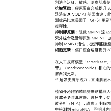
別適合泛紅、敏感、暗瘡肌膚使
抗皺緊緻
：膠原蛋白合成提升 30
透過促進 COL1A1 基因表
測效果比生長因子 TGF-β1
復彈性。
抑制膠原酶
：阻截 MMP-1 達 65
紫外線會激活膠原酶 MMP-1
抑制 MMP-1 活性，從源頭
細胞更新：
傷口癒合速度提升 6
在人工皮膚模型「scratch t
苷」（madecassoside）
膚自我更新。
** 超強皮膚穿透力，直達肌底
植物外泌體的磷脂雙層結構與人
性成分送達真皮層。實驗中，使用
蹤分析（NTA），證實 2 小時
中檢測到 microRNA，證明