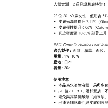
人體實測：2 週見證肌膚轉變！
23 位 20~60 歲女性，使用
皮膚光澤度提升 7.11%（Gloss
皮膚彈性提升 6.06%（Cutom
真皮密度從 10.65% 顯著
INCI: Centella Asiatica Leaf Vesi
適合製作 :
面霜、精華、面膜。
用量 :
1% -10 %
產地 :
日本
容量 : 20
g
使用注意：
本品為水溶性液體，易與多
pH 值 6.0~8.0，溫和親
避免與高濃度酸類（如果酸、
已通過細胞毒性與皮膚刺激