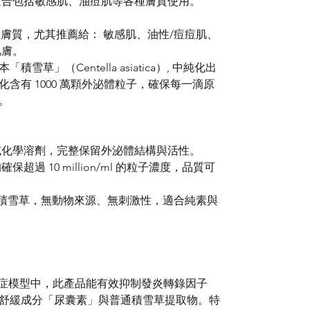
適合包括敏感肌、油痘肌等各種膚質使用。
多種膚質，尤其推薦給： 敏感肌、油性/痘痘肌、
肌膚。
草」（Centella asiatica）, 中純化出
含有 1000 萬顆外泌體粒子，確保每一滴原
。
或化學溶劑，完整保留外泌體結構與活性。
過 10 million/ml 的粒子濃度，品質可
源自積雪草，無動物來源、無刺激性，適合純素與
炎症模型中，此產品能有效抑制發炎轉錄因子
見的舒緩成分「尿囊素」與普通積雪草提取物。特