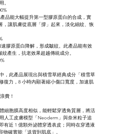
用。
0%
達，此產品能大幅提升第一型膠原蛋白的合成，實
 更顯著，讓肌膚從底層「撐」起來，淡化細紋、恢
%
，加速膠原蛋白降解，形成皺紋。此產品能有效
阻斷皺紋產生，抗老效果超越傳統成分。
0%
est」中，此產品展現出與積雪草經典成分「積雪草
相近的修復力，8 小時內顯著縮小傷口寬度，加速肌
不浪費！
體細胞膜高度相似，能輕鬆穿透角質層，將活
人工皮膚模型「Neoderm」與奈米粒子追
內即有近 1 億顆外泌體穿透表皮；同時在穿透液
其內容物確實能「送貨到肌底」。