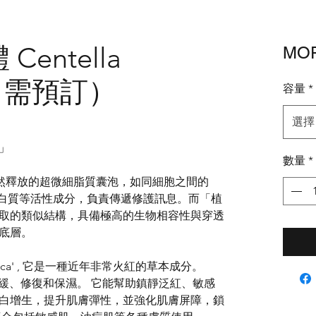
entella
MOP
 （需預訂）
容量
*
選擇
」
數量
*
胞自然釋放的超微細脂質囊泡，如同細胞之間的
A、蛋白質等活性成分，負責傳遞修護訊息。而「植
取的類似結構，具備極高的生物相容性與穿透
底層。
 簡稱 'Cica' , 它是一種近年非常火紅的草本成分。
舒緩、修復和保濕。 它能幫助鎮靜泛紅、敏感
白增生，提升肌膚彈性，並強化肌膚屏障，鎖