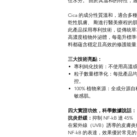
住水分。 由於其溫和的特性，
Cica 的成分性質溫和，適合
乾性肌膚、 剛進行醫美療程的
此產品採用專利技術，從傳統草本「積雪
高濃度植物外泌體，每毫升標準化
料都蘊含穩定且高效的修護能量
三大技術亮點：
專利純化技術：不使用高溫
粒子數量標準化：每批產品均確保超
控。
100% 植物來源：全成分
敏感肌。
四大實證功效，科學數據說話：
抗炎舒緩：
抑制 NF-kB 達 45%
在紫外線（UVB）誘導的皮膚
NF-kB 的表達，效果優於常