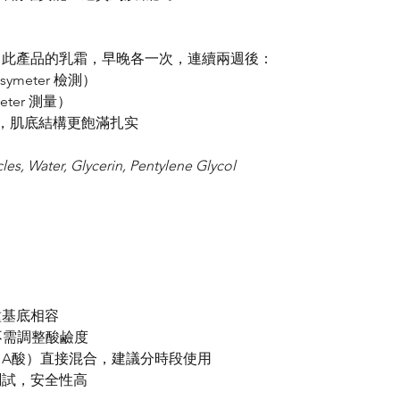
含 5% 此產品的乳霜，早晚各一次，連續兩週後：
ymeter 檢測）
eter 測量）
上升，肌底結構更飽滿扎实
cles, Water, Glycerin, Pentylene Glycol
種基底相容
膚，不需調整酸鹼度
A酸）直接混合，建議分時段使用
測試，安全性高