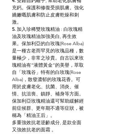
4.
雙錐體鈣離子, 幫助老化肌膚補
充鈣。保護和修復受損肌膚。強化
嬌嫩嘅肌膚和防止皮膚乾燥和刺
激。
5.
加入珍稀雙玫瑰精油 : 白玫瑰精
油及玫瑰精油加強美白, 再生效
果。保加利亞的白玫瑰(Rose Alba)
是一種古老而罕見的玫瑰品種，數
量極少，非常之珍貴。自古以來玫
瑰精油有“液體黃金”的美譽，萃取
自「玫瑰谷」特有的白玫瑰(Rose
Alba)，散發濃郁的玫瑰花香。可
用於皮膚老化、抗菌、消炎、催
情、抗沮喪、鎮靜、補身等方面。
保加利亞玫瑰精油還可幫助緩解經
前症候群、更年期不適等症狀，被
稱為「精油王后」。
多重強效抗老逆齡成分, 是款全面
又強效抗老的面霜 。