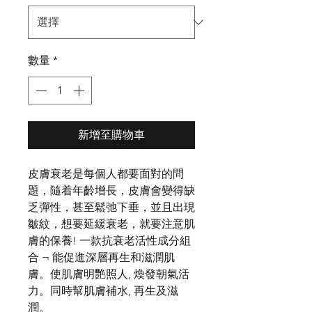
數量
*
新增至購物車
皮膚衰老是每個人都要面對的問
題，隨着年齡增長，皮膚會變得缺
乏彈性，甚至鬆弛下垂，並且出現
皺紋，想要延緩衰老，就要注意肌
膚的保養! 一款抗衰老活性成分組
合 ¬ 能促進深層再生和滋潤肌
膚。使肌膚明艷照人, 煥發朝氣活
力。同時幫肌膚補水, 再生及滋
潤。