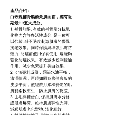
產品介紹：
白玫瑰補骨脂酚亮肌面霜，擁有近
期最Hit五大成分。
1.
補骨脂酚, 有效的補骨脂分抗氧
化物內含許多活性成分, 是一種可
以代替a醇不過度刺激肌膚的優異
抗老效果。同時保護與增強肌膚防
禦力, 防曬前使用保養使用, 還能夠
強化防曬效果。有效減少粉刺控油
作用。減少色素提升美白效果。
2.
R-18專利成份，調節水油平衡，
濃潤保濕，再現如同18歲健康般的
皮脂平衡，使經歲月累積變硬的肌
膚變柔軟重生，防止肌膚的乾荒。
3.
山毛櫸糖蛋白, 保持肌膚水分修
護肌膚屏障。維持肌膚彈性光澤。
減緩肌膚老化鬆弛, 淡化細紋。