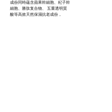
成份同時蘊含蘋果幹細胞、杞子幹
細胞、勝肽复合物、 五重透明質
酸等高效天然保濕抗老成份，
有效深層保濕同時淡化肌膚細紋，
修復效果顯著。同時提升肌膚緊緻
度，提升輪廓！
玫瑰花氣味芳香怡人，同時有美白
抗皺功效。
質感如絲絨般輕柔不黏膩，讓肌膚
一夜間擁有柔滑光澤感。
容量 :
50g
適合膚質 :
毛孔粗, 肌膚失去彈性,
肌膚暗啞, 偏黃, 肌膚凹陷。
保存方式 :
請放置於乾燥陰涼處，避免陽光照
射。開封後須於3-6個月內用完