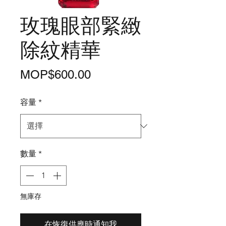
玫瑰眼部緊緻
除紋精華
價
MOP$600.00
格
容量
*
數量
*
無庫存
在恢復供應時通知我