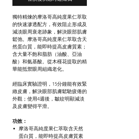
獨特精煉的摩洛哥高純度果仁萃取
的快速滲透配方，有效阻止形成及
減淡眼周衰老跡象，解決眼部肌膚
鬆弛。摩洛哥高純度果仁萃取含天
然蛋白質，能即時提高皮膚質素；
含大量不飽和脂肪（油酸、亞油
酸）和氨基酸。從木槿花提取的精
華能抵禦眼周組織老化。
經臨床實驗證明，15分鐘能有效緊
緻皮膚，解決眼部肌膚鬆馳疲倦的
外觀；使用4週後，皺紋明顯減淡
及皮膚變得平滑。
功效：
摩洛哥高純度果仁萃取含天然
蛋白質，能即時提高皮膚質素