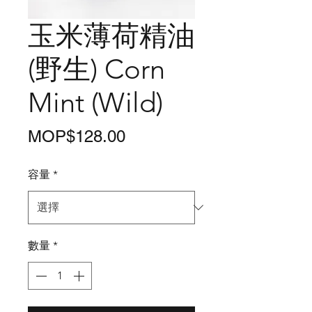
玉米薄荷精油
(野生) Corn
Mint (Wild)
價
MOP$128.00
格
容量
*
數量
*