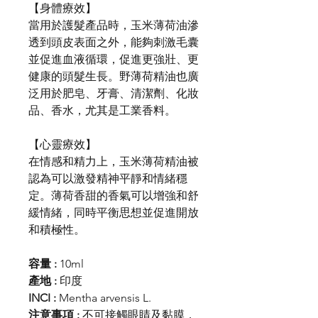
【身體療效】
當用於護髮產品時，玉米薄荷油滲
透到頭皮表面之外，能夠刺激毛囊
並促進血液循環，促進更強壯、更
健康的頭髮生長。野薄荷精油也廣
泛用於肥皂、牙膏、清潔劑、化妝
品、香水，尤其是工業香料。
【心靈療效】
在情感和精力上，玉米薄荷精油被
認為可以激發精神平靜和情緒穩
定。薄荷香甜的香氣可以增強和舒
緩情緒，同時平衡思想並促進開放
和積極性。
容量 :
10ml
產地 :
印度
INCI :
Mentha arvensis L.
注意事項 :
不可接觸眼睛及黏膜，