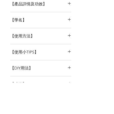
【產品詳情及功效】
含有豐富礦物質、蛋白質、多種不
【學名】
飽和脂肪酸
Prunus dulcis var.dulcis
適合所有膚質
【使用方法】
特別適合乾燥皮膚
幫助舒緩曬傷的皮膚
適合用於全身的肌膚，特別是有皮
【使用小TIPS】
屑、乾癣、炎症、敏感以及免疫力
溫和，不刺激皮膚
不足。也適用於頭髮。很適合製作
加入護膚品中的好處
️令肌膚柔軟
各種面部及身體護理產品、關節炎
【DIY用法】
增加潤滑度
滋潤保濕
按摩油、頭髮用品、焗油護理等
滋潤度高
柔軟髮絲
延展性好
【成分】
滲透性好
對各種精油溶解度高
100%澳洲堅果油
【儲存方法】
存放於陰涼乾爽處, 避免接觸陽