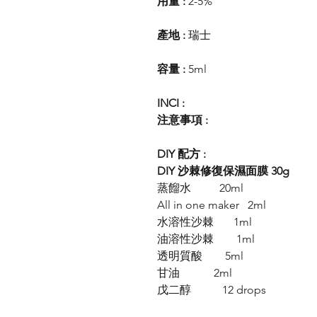
用量 :
2-5%
產地 :
瑞士
容量 :
5ml
INCI :
注意事項 :
DIY 配方 :
DIY 沙棘修復保濕面膜 30g
蒸餾水 20ml
All in one maker 2ml
水溶性沙棘 1ml
油溶性沙棘 1ml
透明質酸 5ml
甘油 2ml
戊二醇 12 drops