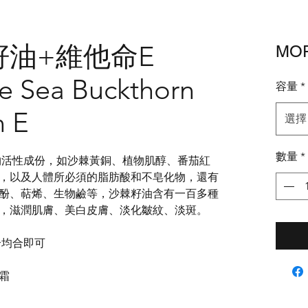
油+維他命E
MOP
le Sea Buckthorn
容量
*
n E
選擇
數量
*
生物活性成份，如沙棘黃銅、植物肌醇、番茄紅
，以及人體所必須的脂肪酸和不皂化物，還有
酚、萜烯、生物鹼等，沙棘籽油含有一百多種
效，滋潤肌膚、美白皮膚、淡化皺紋、淡斑。
合均合即可
面霜