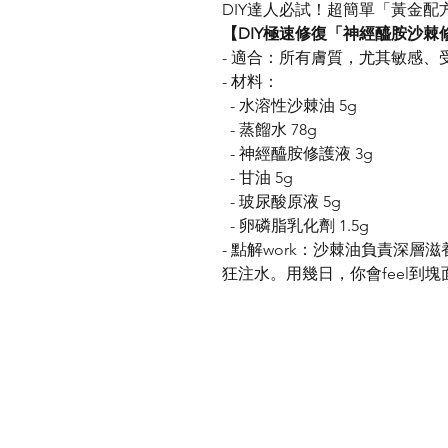
DIY達人必試！超簡單「黃金配
【DIY極速修復「神經醯胺沙棘
- 適合：所有膚質，尤其敏感、
- 材料：
- 水溶性沙棘油 5g
- 蒸餾水 78g
- 神經醯胺修護液 3g
- 甘油 5g
- 玻尿酸原液 5g
- 卵磷脂乳化劑 1.5g
- 點解work：沙棘油負責深
狂注水。用幾日，你會feel到