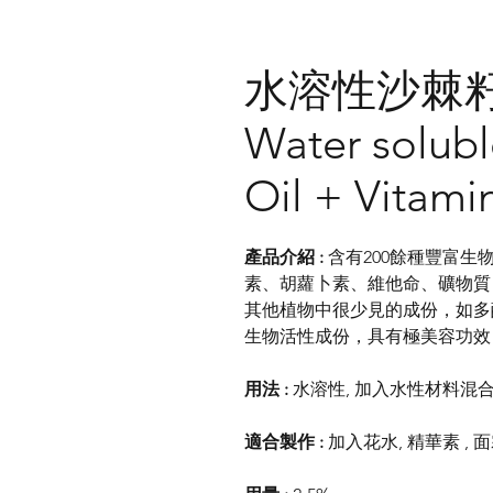
水溶性沙棘籽
Water solub
Oil + Vitami
產品介紹 :
含有200餘種豐富
素、胡蘿卜素、維他命、礦物質
其他植物中很少見的成份，如多
生物活性成份，具有極美容功
用法 :
水溶性, 加入水性材料混
適合製作 :
加入花水, 精華素 , 