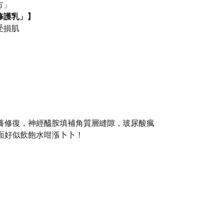
方」
修護乳」】
受損肌
層滋養修復，神經醯胺填補角質層縫隙，玻尿酸瘋
塊面好似飲飽水咁漲卜卜！