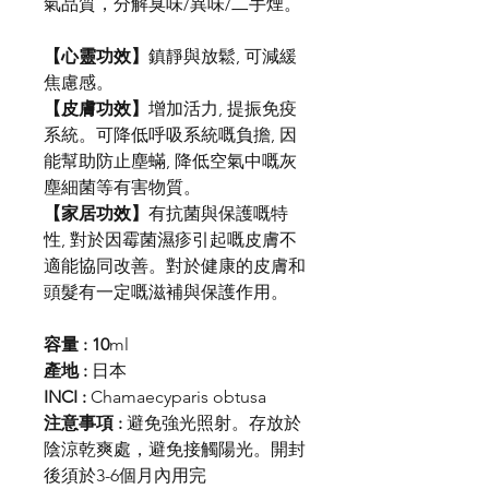
氣品質，分解臭味/異味/二手煙。
【心靈功效】
鎮靜與放鬆, 可減緩
焦慮感。
【皮膚功效】
增加活力, 提振免疫
系統。可降低呼吸系統嘅負擔, 因
能幫助防止塵蟎, 降低空氣中嘅灰
塵細菌等有害物質。
【家居功效】
有抗菌與保護嘅特
性, 對於因霉菌濕疹引起嘅皮膚不
適能協同改善。對於健康的皮膚和
頭髮有一定嘅滋補與保護作用。
容量 : 10
ml
產地 :
日本
INCI :
Chamaecyparis obtusa
注意事項 :
避免強光照射。存放於
陰涼乾爽處，避免接觸陽光。開封
後須於3-6個月內用完