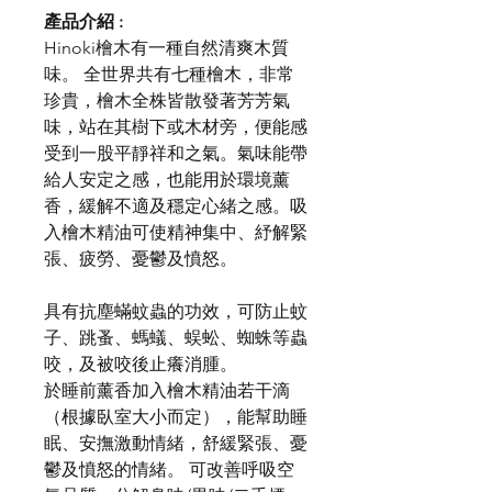
產品介紹 :
Hinoki檜木有一種自然清爽木質
味。 全世界共有七種檜木，非常
珍貴，檜木全株皆散發著芳芳氣
味，站在其樹下或木材旁，便能感
受到一股平靜祥和之氣。氣味能帶
給人安定之感，也能用於環境薰
香，緩解不適及穩定心緒之感。吸
入檜木精油可使精神集中、紓解緊
張、疲勞、憂鬱及憤怒。
具有抗塵蟎蚊蟲的功效，可防止蚊
子、跳蚤、螞蟻、蜈蚣、蜘蛛等蟲
咬，及被咬後止癢消腫。
於睡前薰香加入檜木精油若干滴
（根據臥室大小而定），能幫助睡
眠、安撫激動情緒，舒緩緊張、憂
鬱及憤怒的情緒。 可改善呼吸空