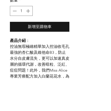
數量
*
新增至購物車
產品介紹
：
控油無瑕極緻精華加入控油收毛孔
最強的杏仁酸及維他命B3，防止
水分自皮膚流失，更可以加速真皮
層的循環代謝，改善暗粒、泛紅、
痘痘問題！此外，我們Miss Alice
專業芳療配方加入白蘭花花水，為
精華液增添自bbf花香，同時可增
加皮膚光澤，紓緩刺激過敏反應。
使用方法
：潔面後，用使化妝水或
花水搭配此精華使用