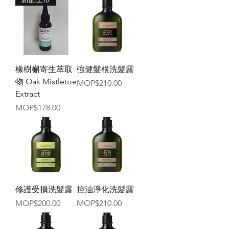
橡樹槲寄生萃取
強健髮根洗髮露
物 Oak Mistletoe
價格
MOP$210.00
Extract
價格
MOP$178.00
修護受損洗髮露
控油淨化洗髮露
價格
價格
MOP$200.00
MOP$210.00